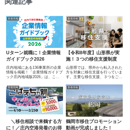
関連記事
新着情報
新着情報
Uターン就職に！企業情報
【令和8年度】山形県が実
ガイドブック2026
施！３つの移住支援制度
庄内地域にある136事業所の企業
山形県では、県外から転入された
情報を掲載！「企業情報ガイドブ
方を対象に移住支援を行っていま
ック庄内地域版2026」は、これ
す。主要な移住支援、３つをご紹
から就職活動を控えている方必見
介します。対象要件や、必要な手
の一冊です！庄内地域にある136
続きがありますので、不明な点が
新着情報
新着情報
事業所の企業情報を掲載し、Uタ
ありましたら下記の問い合わせ先
ーン就職にお役立てください。U
にご連絡をお願いします。共通事
ターン就職を考えている学...
項対 象：転入日が令和8年1...
＼移住相談で来鶴する方
鶴岡市移住プロモーション
に！／庄内空港発着のお得
動画が完成しました！