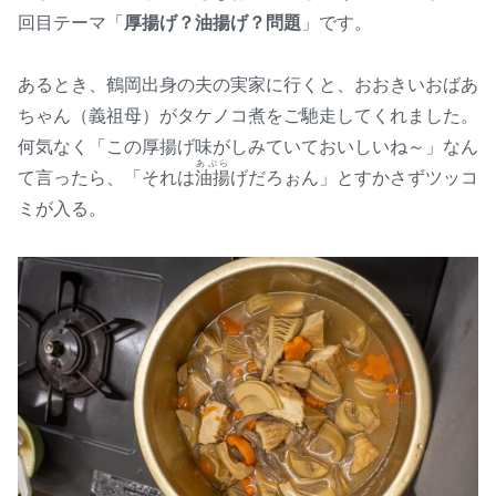
回目テーマ「
厚揚げ？油揚げ？問題
」です。
あるとき、鶴岡出身の夫の実家に行くと、おおきいおばあ
ちゃん（義祖母）がタケノコ煮をご馳走してくれました。
何気なく「この厚揚げ味がしみていておいしいね～」なん
あぶら
て言ったら、「それは
油揚
げだろぉん」とすかさずツッコ
ミが入る。