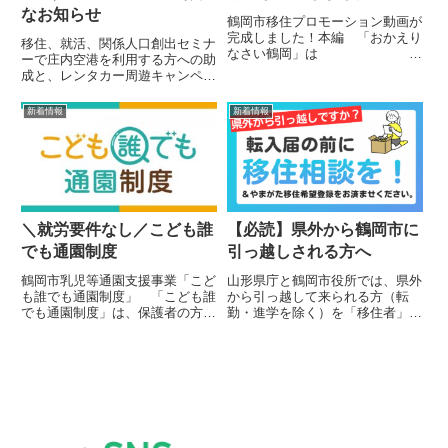
なお知らせ
鶴岡市移住プロモーション動画が
完成しました！本編 「おかえり
移住、就活、関係人口創出セミナ
なさい鶴岡」は
ーで庄内空港を利用する方への助
全国移住ナビのHPからご覧くだ
成と、レンタカー周遊キャンペー
さい。インタビュー編はこちらか
ンのお知らせです。こばえちゃ割
らご覧ください。 var _paq =
キャッシュバックキャンペーン詳
新着情報
新着情報
_paq || []; _paq.push(); ...
細は、山形県ホームページをご覧
ください。搭乗対象期間2026年4
月1日(水)～2027年3...
＼就労要件なし／こども誰
【必読】県外から鶴岡市に
でも通園制度
引っ越しされる方へ
鶴岡市乳児等通園支援事業「こど
山形県庁と鶴岡市役所では、県外
も誰でも通園制度」 「こども誰
から引っ越して来られる方（転
でも通園制度」は、保護者の方の
勤・進学を除く）を「移住者」と
就労要件などを問わず、児童が保
位置づけて、さまざまな移住支援
育所などに通園することができる
を行っています。 転入後では
制度です。鶴岡市では、全てのこ
移住支援が受けられなくなります
どもの育ちを応援し、こどもの良
ので、転入届を出す前に一度、下
質な生育環境を整備するため、
記の問い合わせ先にご連絡をお願
保...
い...