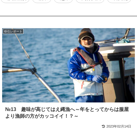
移住レポート
№13 趣味が高じてはえ縄漁へ～年をとってからは服屋
より漁師の方がカッコイイ！？～
2023年02月14日