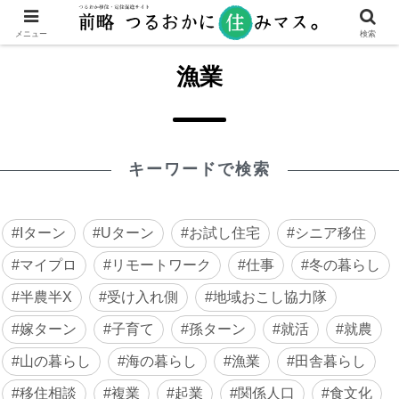
メニュー
検索
漁業
キーワードで検索
Iターン
Uターン
お試し住宅
シニア移住
マイプロ
リモートワーク
仕事
冬の暮らし
半農半X
受け入れ側
地域おこし協力隊
嫁ターン
子育て
孫ターン
就活
就農
山の暮らし
海の暮らし
漁業
田舎暮らし
移住相談
複業
起業
関係人口
食文化