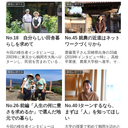
移住レポート
移住レポート
No.18 自分らしい田舎暮
No.45 就農の近道はネット
らしを求めて
ワークづくりから
今回の移住者インタビューは、
齋藤寛子さん宮崎県出身の33歳
2003年に東京から鶴岡市大鳥へU
(2019年インタビュー時）。高校
ターンし、民宿を営まれている篠
卒業後、農業大学校へ進学。その
育(しのいく）さんにお話しを伺
後アメリカでの農業研修を経て宮
いました。◎大鳥に帰ろうと思い
崎県農業大学校の研修センターに
移住レポート
移住レポート
はじめたきっかけは？大鳥生まれ
非常勤職員として2年間勤務。結
の育さんは高校卒業と同時に18
婚のため、24歳で鶴岡に移住。
歳で上京、短大卒業後編集プロ...
その後、就農し夫と共に長ネ...
No.26-前編「人生の何に豊
No.40 Iターンするなら、
さを求めるか」で選んだ地
まずは「人」を知ってほし
元での暮らし
い
今回の移住者インタビューは
大学の授業で初めて鶴岡を訪れた