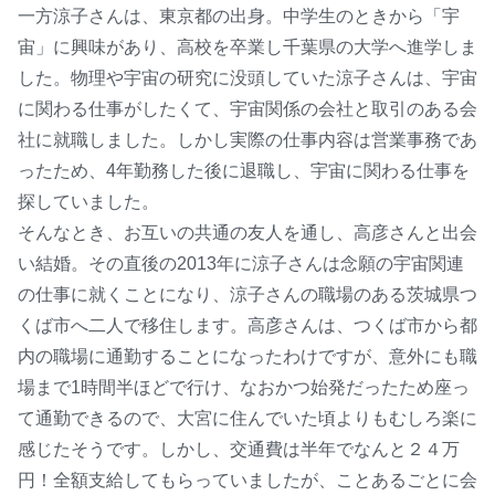
一方涼子さんは、東京都の出身。中学生のときから「宇
宙」に興味があり、高校を卒業し千葉県の大学へ進学しま
した。物理や宇宙の研究に没頭していた涼子さんは、宇宙
に関わる仕事がしたくて、宇宙関係の会社と取引のある会
社に就職しました。しかし実際の仕事内容は営業事務であ
ったため、4年勤務した後に退職し、宇宙に関わる仕事を
探していました。
そんなとき、お互いの共通の友人を通し、高彦さんと出会
い結婚。その直後の2013年に涼子さんは念願の宇宙関連
の仕事に就くことになり、涼子さんの職場のある茨城県つ
くば市へ二人で移住します。高彦さんは、つくば市から都
内の職場に通勤することになったわけですが、意外にも職
場まで1時間半ほどで行け、なおかつ始発だったため座っ
て通勤できるので、大宮に住んでいた頃よりもむしろ楽に
感じたそうです。しかし、交通費は半年でなんと２４万
円！全額支給してもらっていましたが、ことあるごとに会