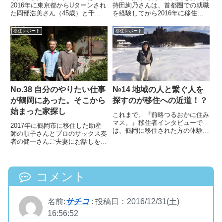
2016年に東京都からUターンされ
持田絢乃さんは、首都圏での就職
た岡部浩美さん（45歳）と千信
を経験してから2016年に移住し
さん(44歳)さんご夫妻にお話しを
ました。そんな持田さんにお話し
伺いました。岡部さんご夫妻は現
を伺いました。持田絢乃さん。埼
移住レポート
移住レポート
在、コーヒー豆専門店「千一珈
玉県出身。大学２年次に大学のゼ
琲」を営み、自家焙煎のコーヒー
ミ（地域調査）で来鶴。卒業後は
豆の販売の他に、イベントやコ...
東京・神奈川の飲食店に勤務し...
No.38 自分のやりたい仕事
№14 地域の人と繋ぐ人を
が鶴岡にあった。そこから
探すのが移住への近道！？
始まった家探し
これまで、『前略つるおかに住み
マス。』移住者インタビューで
2017年に鶴岡市に移住した助産
は、鶴岡に移住された方の体験談
師の順子さんとプロのサックス奏
を紹介してきました。その中で移
者の健一さんご夫妻にお話しを伺
住に際し、この人がいたから移住
いました。松本健一さん(54)長崎
しを決意したとか、移住されてか
県出身。順子さん(51)酒田市出
らお世話になっている人たちの存
身。順子さんは高校卒業後に上
在も見逃すことはできません。今
京。看護師（助産師）として都内
コメント
回...
の総合病院に勤務。健一さ...
名前:
サチコ
:
投稿日：2016/12/31(土)
16:56:52