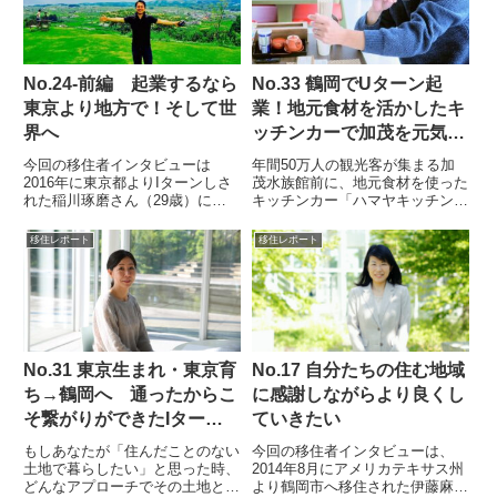
で移住に至ったのかお話を...
手県奥州市出身。山形大学（以
下...
No.24-前編 起業するなら
No.33 鶴岡でUターン起
東京より地方で！そして世
業！地元食材を活かしたキ
界へ
ッチンカーで加茂を元気
に！
今回の移住者インタビューは
年間50万人の観光客が集まる加
2016年に東京都よりIターンしさ
茂水族館前に、地元食材を使った
れた稲川琢磨さん（29歳）にお
キッチンカー「ハマヤキッチン」
話しを伺いました。稲川さんは和
が大漁旗をなびかせ営業していま
歌山県生まれ、東京育ち。洋食に
す。1年前に奥さんとお子さんを
移住レポート
移住レポート
合う日本酒を開発し国内外で展開
連れて地元・鶴岡にＵターンした
する会社を立ち上げました。（写
佐藤勝彦さんです。ここでの常設
真提供：稲川さん）稲川さん：
営業許可は今まで下りなかった
母...
の...
No.31 東京生まれ・東京育
No.17 自分たちの住む地域
ち→鶴岡へ 通ったからこ
に感謝しながらより良くし
そ繋がりができたIターン
ていきたい
へのみちのり
もしあなたが「住んだことのない
今回の移住者インタビューは、
土地で暮らしたい」と思った時、
2014年8月にアメリカテキサス州
どんなアプローチでその土地と関
より鶴岡市へ移住された伊藤麻衣