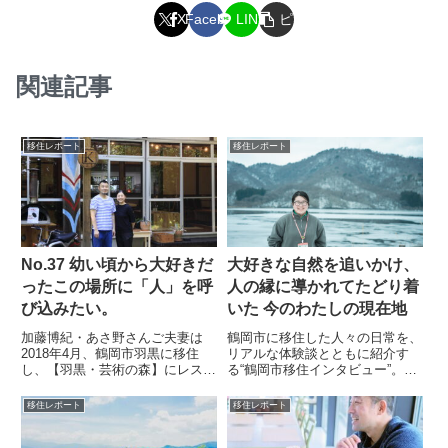
X
Facebook
LINE
ピ
ー
関連記事
移住レポート
移住レポート
No.37 幼い頃から大好きだ
大好きな自然を追いかけ、
ったこの場所に「人」を呼
人の縁に導かれてたどり着
び込みたい。
いた 今のわたしの現在地
加藤博紀・あさ野さんご夫妻は
鶴岡市に移住した人々の日常を、
2018年4月、鶴岡市羽黒に移住
リアルな体験談とともに紹介す
し、【羽黒・芸術の森】にレスト
る“鶴岡市移住インタビュー”。岩
ラン「oven Kato（オーブンカト
手県奥州市から自分の好きを追い
ウ）」をオープンしました。東
かけて鶴岡に移住した髙橋夏音さ
移住レポート
移住レポート
京・吉祥寺で10年間飲食店を営
んにお話しを伺いました。プロフ
んでいたお二人がどのような経緯
ィール髙橋 夏音なつねさん 岩