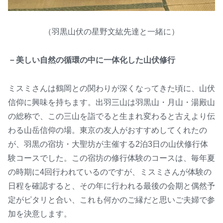
（羽黒山伏の星野文紘先達と一緒に）
－
美しい自然の循環の中に一体化した山伏修行
ミスミさんは鶴岡との関わりが深くなってきた頃に、山伏
信仰に興味を持ちます。出羽三山は羽黒山・月山・湯殿山
の総称で、この三山を詣でると生まれ変わると古えより伝
わる山岳信仰の場。東京の友人がおすすめしてくれたの
が、羽黒の宿坊・大聖坊が主催する2泊3日の山伏修行体
験コースでした。この宿坊の修行体験のコースは、毎年夏
の時期に4回行われているのですが、ミスミさんが体験の
日程を確認すると、その年に行われる最後の会期と偶然予
定がピタリと合い、これも何かのご縁だと思いご夫婦で参
加を決意します。