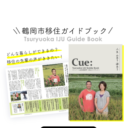
わっていきますか？今回は、東京
子さんにお話しを伺いました。
下町生まれ・下町育ちの風間重美
（写真提供 ： 伊藤麻衣子さ
さんが、縁もゆかりもなかった鶴
ん ）麻衣子さんは、生まれも育
岡に移住するまでのエピソードや
ちも愛知県名古屋市。静岡の大学
アドバイスを伺いました。風間
を卒業後、東京に本社のある大手
さ...
電...