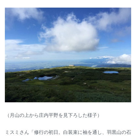
（月山の上から庄内平野を見下ろした様子）
ミスミさん「修行の初日。白装束に袖を通し、羽黒山の石