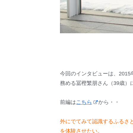
今回のインタビューは、201
務める冨樫繁朋さん（39歳）
前編は
こちら
から・・
外にでてみて認識するふるさ
を体験させたい。