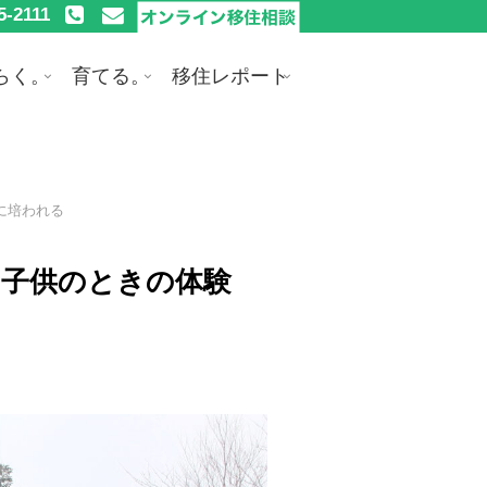
5-2111
らく。
育てる。
移住レポート
に培われる
、子供のときの体験