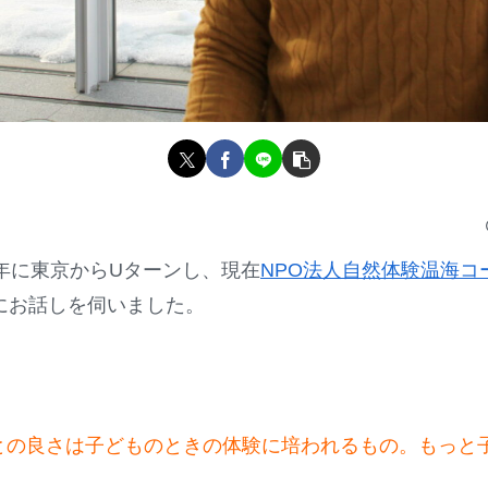
5年に東京からUターンし、現在
NPO法人自然体験温海コ
にお話しを伺いました。
との良さは子どものときの体験に培われるもの。
もっと