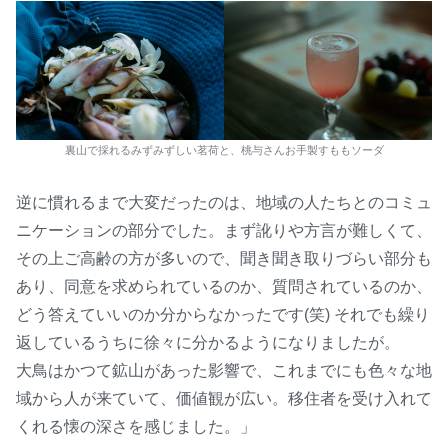
裏山で採れるみずみずしい茗荷と、桃与さんお手製すももソーダ
逆に慣れるまで大変だったのは、地域の人たちとのコミュ
ニケーションの部分でした。まず訛りや方言が難しくて、
その上ご高齢の方が多いので、聞き聞き取りづらい部分も
あり、同意を求められているのか、質問されているのか、
どう答えていいのか分からなかったです(笑) それでも繰り
返しているうちに徐々に分かるようになりましたが。
大鳥はかつて鉱山があった影響で、これまでにも色々な地
域から人が来ていて、価値観が広い。移住者を受け入れて
くれる懐の深さを感じました。」