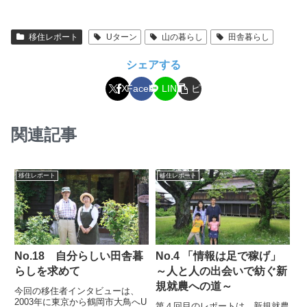
移住レポート
Uターン
山の暮らし
田舎暮らし
シェアする
コ
X
Facebook
LINE
ピ
ー
関連記事
移住レポート
移住レポート
No.18 自分らしい田舎暮
No.4 「情報は足で稼げ」
らしを求めて
～人と人の出会いで紡ぐ新
規就農への道～
今回の移住者インタビューは、
2003年に東京から鶴岡市大鳥へU
第４回目のレポートは、新規就農