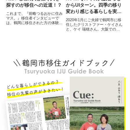
探すのが移住への近道！？
からUIターン。四季の移り
変わり感じる暮らしを実
これまで、『前略つるおかに住み
現】
マス。』移住者インタビューで
2020年1月にご夫婦で鶴岡市に移
は、鶴岡に移住された方の体験談
住したクリストファー・ケイさん
を紹介してきました。その中で移
と、ケイ 瑞穂さん。大阪での都
住に際し、この人がいたから移住
会暮らしから一転、田舎暮らしを
しを決意したとか、移住されてか
選んだお二人は鶴岡での日々をど
らお世話になっている人たちの存
のように感じているのでしょう
在も見逃すことはできません。今
か。プロフィールクリストファ
回...
ー・ケイさん（以下、クリスさ
ん...