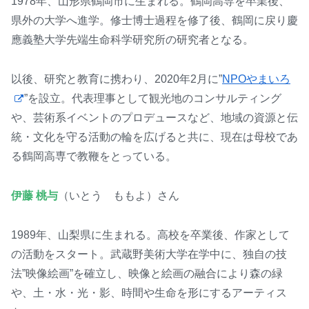
1978年、山形県鶴岡市に生まれる。鶴岡高専を卒業後、
県外の大学へ進学。修士博士過程を修了後、鶴岡に戻り慶
應義塾大学先端生命科学研究所の研究者となる。
以後、研究と教育に携わり、2020年2月に”
NPOやまいろ
”を設立。代表理事として観光地のコンサルティング
や、芸術系イベントのプロデュースなど、地域の資源と伝
統・文化を守る活動の輪を広げると共に、現在は母校であ
る鶴岡高専で教鞭をとっている。
伊藤 桃与
（いとう ももよ）さん
1989年、山梨県に生まれる。高校を卒業後、作家として
の活動をスタート。武蔵野美術大学在学中に、独自の技
法”映像絵画”を確立し、映像と絵画の融合により森の緑
や、土・水・光・影、時間や生命を形にするアーティス