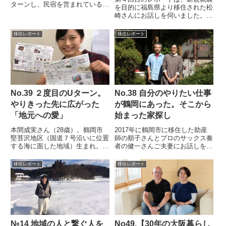
ターンし、民宿を営まれている篠
を目的に福島県より移住された松
育(しのいく）さんにお話しを伺
崎さんにお話しを伺いました。移
いました。◎大鳥に帰ろうと思い
住のきっかけは？福島県で地方公
はじめたきっかけは？大鳥生まれ
務員を17年ほど勤めていたとい
移住レポート
移住レポート
の育さんは高校卒業と同時に18
う松崎さん。以前から定年後は、
歳で上京、短大卒業後編集プロ...
農業をしたいと考えていました。
そんな中、2011年に福島県福...
No.39 ２度目のUターン。
No.38 自分のやりたい仕事
やりきった先に広がった
が鶴岡にあった。そこから
「地元への愛」
始まった家探し
本間成実さん（28歳）。鶴岡市
2017年に鶴岡市に移住した助産
堅苔沢地区（国道７号沿いに位置
師の順子さんとプロのサックス奏
する海に面した地域）生まれ。高
者の健一さんご夫妻にお話しを伺
校卒業後に千葉県へ進学し、管理
いました。松本健一さん(54)長崎
栄養士の資格を取得。卒業後地元
県出身。順子さん(51)酒田市出
移住レポート
移住レポート
に戻り、給食センターに就職する
身。順子さんは高校卒業後に上
ものの、1年で辞め、再び上京。
京。看護師（助産師）として都内
2019年に２度目のUターンを...
の総合病院に勤務。健一さ...
№14 地域の人と繋ぐ人を
No49.【30年の大阪暮らし